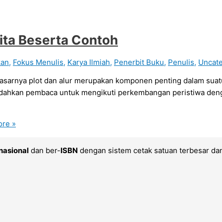
ita Beserta Contoh
kan
,
Fokus Menulis
,
Karya Ilmiah
,
Penerbit Buku
,
Penulis
,
Uncate
asarnya plot dan alur merupakan komponen penting dalam suatu
udahkan pembaca untuk mengikuti perkembangan peristiwa denga
re »
nasional
dan ber-
ISBN
dengan sistem cetak satuan terbesar dan