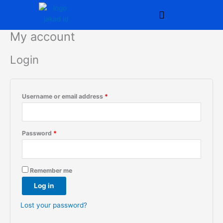
Skip
Required
Required
to
content
My account
Login
Username or email address
*
Password
*
Remember me
Log in
Lost your password?