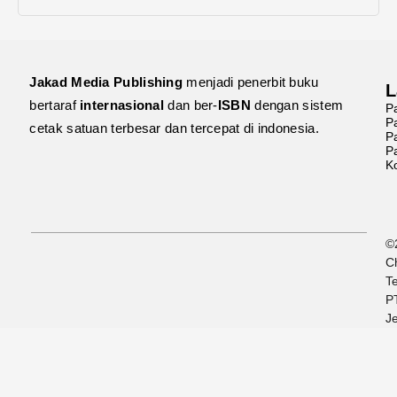
Jakad Media Publishing
menjadi penerbit buku
L
bertaraf
internasional
dan ber-
ISBN
dengan sistem
Pa
Pa
cetak satuan terbesar dan tercepat di indonesia.
Pa
Pa
Ko
©
Ch
T
PT
J