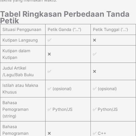
teknis yang memakan waktu.
Tabel Ringkasan Perbedaan Tanda
Petik
Situasi Penggunaan
Petik Ganda (“…”)
Petik Tunggal (‘…’)
Kutipan Langsung
✅
❌
Kutipan dalam
❌
✅
Kutipan
Judul Artikel
✅
❌
/Lagu/Bab Buku
Istilah atau Makna
✅ (opsional)
✅ (opsional)
Khusus
Bahasa
Pemograman
✅ Python/JS
✅ Python/JS
(string)
Bahasa
Pemograman
❌
✅ C++