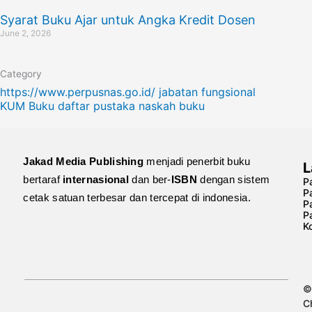
Syarat Buku Ajar untuk Angka Kredit Dosen
June 2, 2026
Category
https://www.perpusnas.go.id/
jabatan fungsional
KUM Buku
daftar pustaka
naskah buku
Jakad Media Publishing
menjadi penerbit buku
L
bertaraf
internasional
dan ber-
ISBN
dengan sistem
Pa
P
cetak satuan terbesar dan tercepat di indonesia.
P
P
Ko
©
C