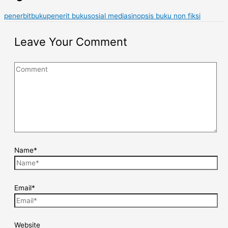
penerbitbuku
penerit buku
sosial media
sinopsis buku non fiksi
Leave Your Comment
Name*
Email*
Website