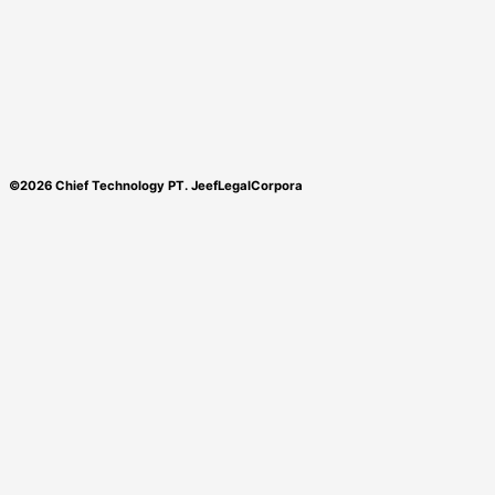
©2026 Chief Technology PT. JeefLegalCorpora