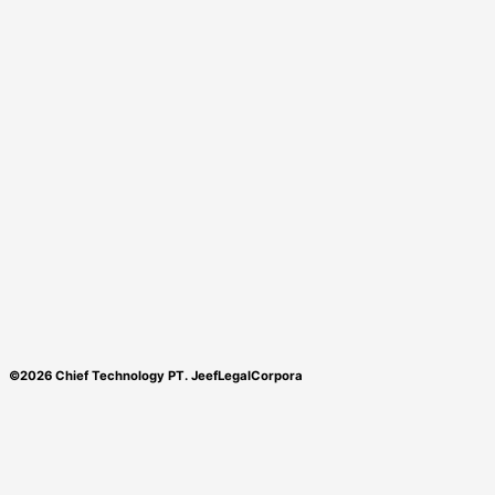
©2026 Chief Technology PT. JeefLegalCorpora