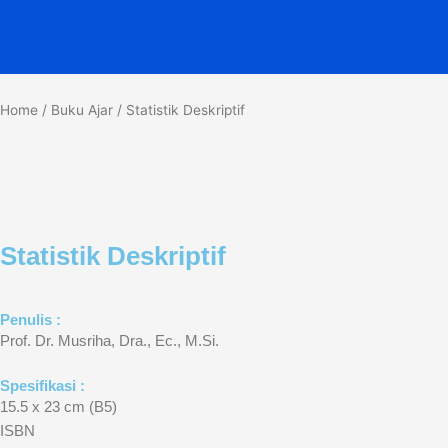
Skip
to
content
Home
/
Buku Ajar
/ Statistik Deskriptif
Statistik Deskriptif
Penulis :
Prof. Dr. Musriha, Dra., Ec., M.Si.
Spesifikasi :
15.5 x 23 cm (B5)
ISBN