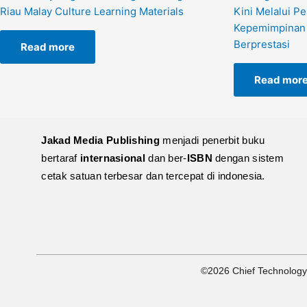
Riau Malay Culture Learning Materials
Kini Melalui P
Kepemimpinan 
Berprestasi
Read more
Read mor
Jakad Media Publishing
menjadi penerbit buku
bertaraf
internasional
dan ber-
ISBN
dengan sistem
cetak satuan terbesar dan tercepat di indonesia.
©2026 Chief Technology