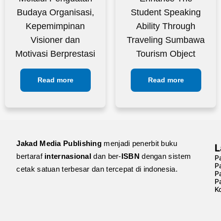
Budaya Organisasi,
Student Speaking
Kepemimpinan
Ability Through
Visioner dan
Traveling Sumbawa
Motivasi Berprestasi
Tourism Object
Read more
Read more
Jakad Media Publishing
menjadi penerbit buku
L
bertaraf
internasional
dan ber-
ISBN
dengan sistem
Pa
P
cetak satuan terbesar dan tercepat di indonesia.
P
P
Ko