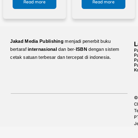
Read more
Read more
Jakad Media Publishing
menjadi penerbit buku
L
bertaraf
internasional
dan ber-
ISBN
dengan sistem
Pa
P
cetak satuan terbesar dan tercepat di indonesia.
P
P
K
©
C
T
P
J