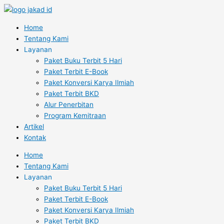
Skip
Name*
Email*
Website
to
content
Home
Tentang Kami
Layanan
Paket Buku Terbit 5 Hari
Paket Terbit E-Book
Paket Konversi Karya Ilmiah
Paket Terbit BKD
Alur Penerbitan
Program Kemitraan
Artikel
Kontak
Home
Tentang Kami
Layanan
Paket Buku Terbit 5 Hari
Paket Terbit E-Book
Paket Konversi Karya Ilmiah
Paket Terbit BKD