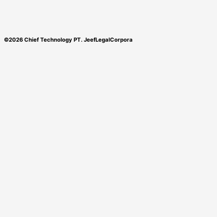
©2026 Chief Technology PT. JeefLegalCorpora