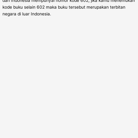
dari Indonesia mempunyai nomor kode 602, jika kamu menemukan
kode buku selain 602 maka buku tersebut merupakan terbitan
negara di luar Indonesia.