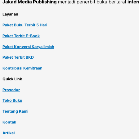
Jakad Media Publishing
menjadi penerbit buku bertaraf
inter
Layanan
Paket Buku Terbit 5 Hari
Paket Terbit E-Book
Paket Konversi Karya Ilmiah
Paket Terbit BKD
Kontribusi Kemitraan
Quick Link
Prosedur
Toko Buku
Tentang Kami
Kontak
Artikel