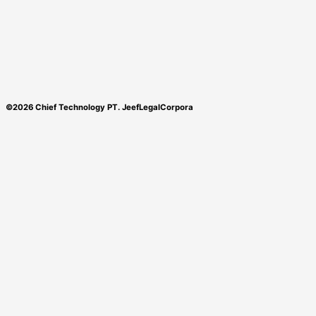
©2026 Chief Technology PT. JeefLegalCorpora